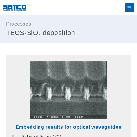
Processes
TEOS-SiO₂ deposition
Embedding results for optical waveguides
The LS (Liquid Source) CV…