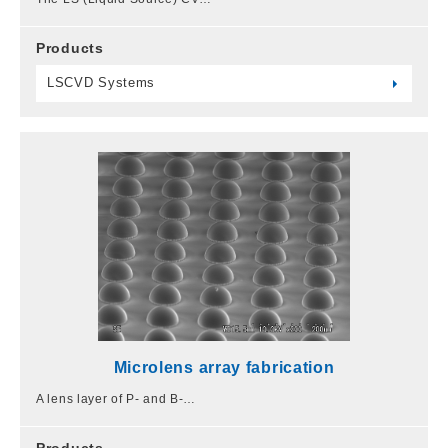
Products
LSCVD Systems
Microlens array fabrication
A lens layer of P- and B-…