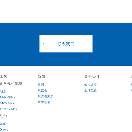
联系我们
工艺
新闻
关于我们
化学气相沉积
新闻
公司介绍
展览会
全球位置
ALD
投资者关系
SiH4-SiNx
技术信息
SN2-SiNx
TEOS-SiO2
刻蚀
GaN
GaAs