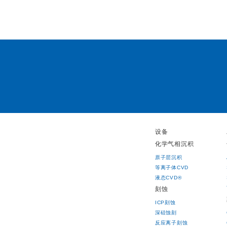
设备
化学气相沉积
原子层沉积
等离子体CVD
液态CVD®
刻蚀
ICP刻蚀
深硅蚀刻
反应离子刻蚀