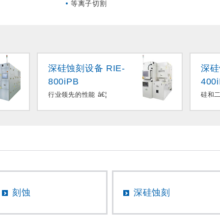
等离子切割
深硅蚀刻设备 RIE-
深硅
800iPB
400
行业领先的性能 â€¦
硅和二
刻蚀
深硅蚀刻